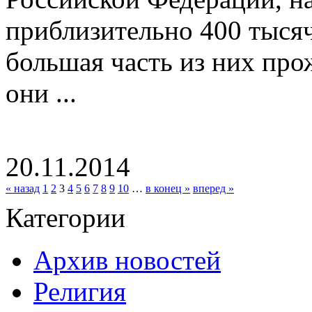
приблизительно 400 тысяч
большая часть из них про
они ...
20.11.2014
« назад
1
2
3
4
5
6
7
8
9
10
…
в конец »
вперед »
Категории
Архив новостей
Религия