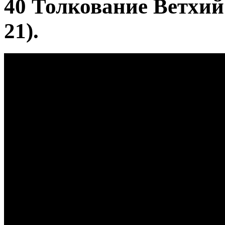
40 Толкование Ветхий
21).