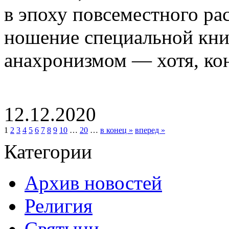
в эпоху повсеместного ра
ношение специальной кни
анахронизмом — хотя, коне
12.12.2020
1
2
3
4
5
6
7
8
9
10
…
20
…
в конец »
вперед »
Категории
Архив новостей
Религия
Святыни