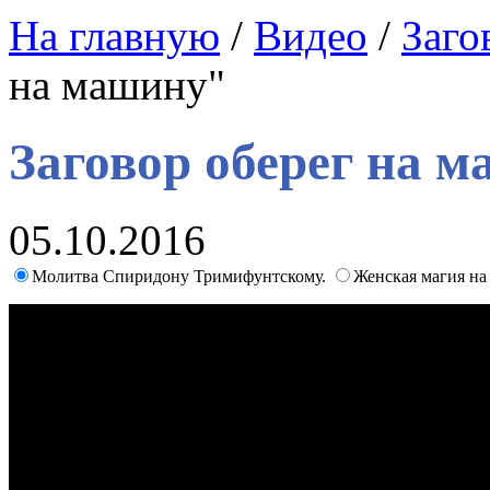
На главную
/
Видео
/
Заго
на машину"
Заговор оберег на 
05.10.2016
Молитва Спиридону Тримифунтскому.
Женская магия на