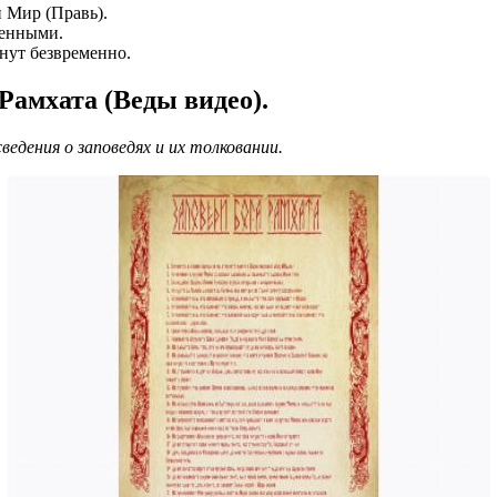
й Мир (Правь).
шенными.
инут безвременно.
Рамхата (Веды видео).
едения о заповедях и их толковании.