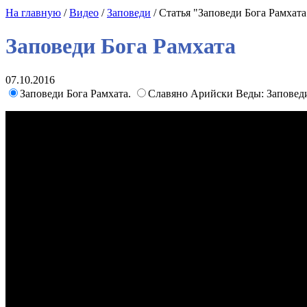
На главную
/
Видео
/
Заповеди
/ Статья "Заповеди Бога Рамхата
Заповеди Бога Рамхата
07.10.2016
Заповеди Бога Рамхата.
Славяно Арийски Веды: Заповеди