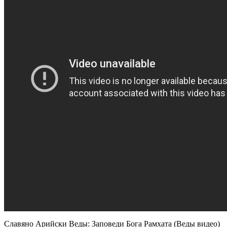
Славяно Арийски Веды: Заповеди Бога Рамхата (Веды видео)