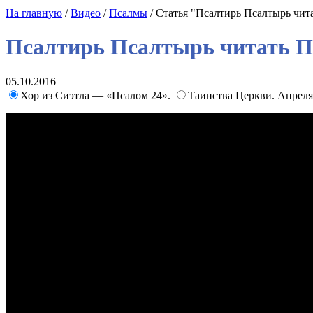
На главную
/
Видео
/
Псалмы
/ Статья "Псалтирь Псалтырь чит
Псалтирь Псалтырь читать 
05.10.2016
Хор из Сиэтла — «Псалом 24».
Таинства Церкви. Апреля