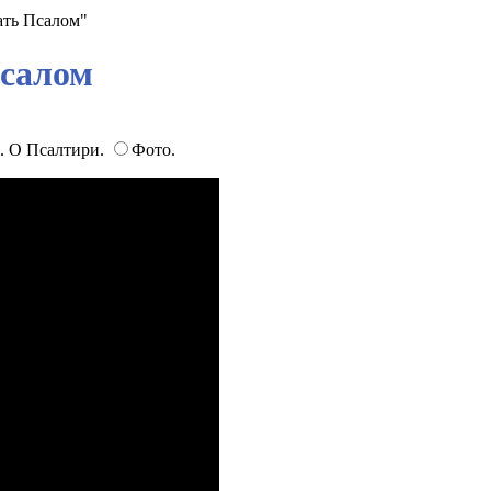
ать Псалом"
Псалом
. О Псалтири.
Фото.