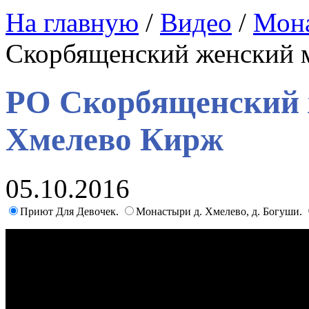
На главную
/
Видео
/
Мон
Скорбященский женский 
РО Скорбященский 
Хмелево Кирж
05.10.2016
Приют Для Девочек.
Монастыри д. Хмелево, д. Богуши.