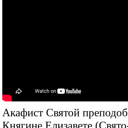
Акафист Святой преподо
Княгине Елизавете (Свято