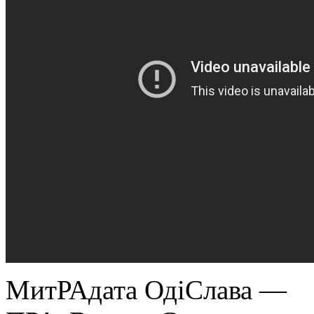
МитРАдата ОдіСлава —