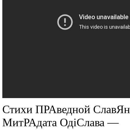
Стихи ПРАведной СлавЯн
МитРАдата ОдіСлава —