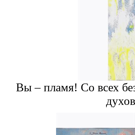
Вы – пламя! Со всех б
духо