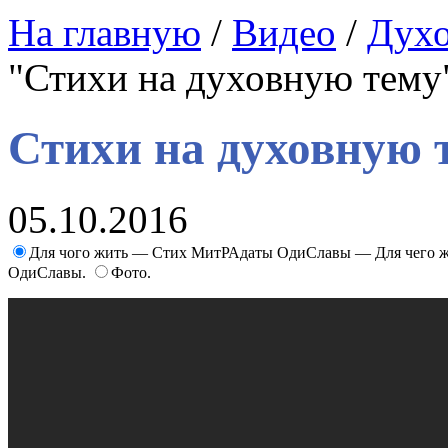
На главную
/
Видео
/
Духо
"Стихи на духовную тему
Стихи на духовную 
05.10.2016
Для чого жить — Стих МитРАдаты ОдиСлавы — Для чего 
ОдиСлавы.
Фото.