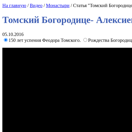
На главную
/
Видео
/
Монастыри
/ Статья "Томский Богородиц
Томский Богородице- Алекси
05.10.2016
150 лет успения Феодора Томского.
Рождества Богороди