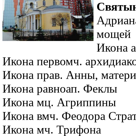
Святы
Адриана
мощей
Икона а
Икона первомч. архидиак
Икона прав. Анны, матер
Икона равноап. Феклы
Икона мц. Агриппины
Икона вмч. Феодора Стра
Икона мч. Трифона