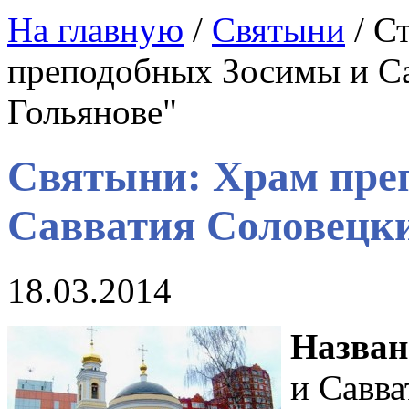
На главную
/
Святыни
/ С
преподобных Зосимы и Са
Гольянове"
Святыни: Храм пре
Савватия Соловецки
18.03.2014
Назван
и Савва