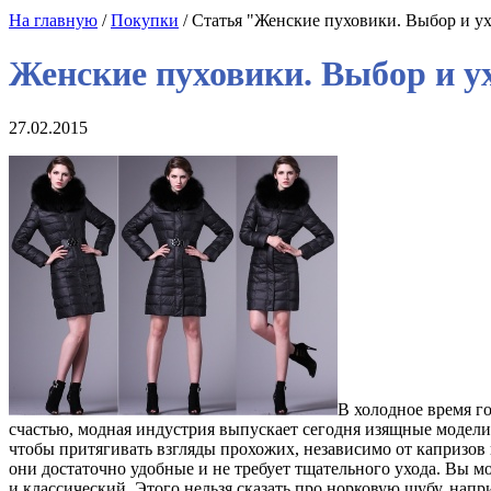
На главную
/
Покупки
/ Статья "Женские пуховики. Выбор и у
Женские пуховики. Выбор и у
27.02.2015
В холодное время г
счастью, модная индустрия выпускает сегодня изящные модели
чтобы притягивать взгляды прохожих, независимо от капризов
они достаточно удобные и не требует тщательного ухода. Вы мо
и классический. Этого нельзя сказать про норковую шубу, нап