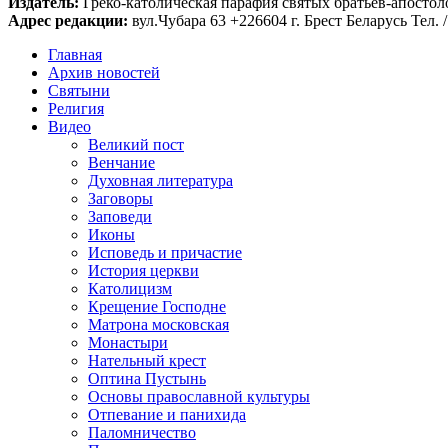
Издатель:
Греко-католическая парафия святых братьев-апостоло
Адрес редакции:
вул.Чубара 63 +226604 г. Брест Беларусь Тел. /
Главная
Архив новостей
Святыни
Религия
Видео
Великий пост
Венчание
Духовная литература
Заговоры
Заповеди
Иконы
Исповедь и причастие
История церкви
Католицизм
Крещение Господне
Матрона московская
Монастыри
Нательный крест
Оптина Пустынь
Основы православной культуры
Отпевание и панихида
Паломничество