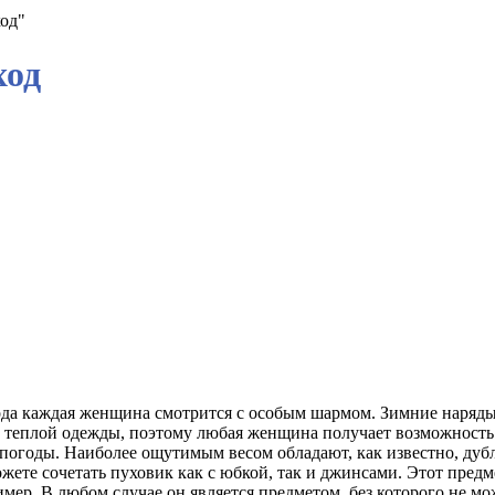
ход"
ход
ода каждая женщина смотрится с особым шармом. Зимние наряды
 теплой одежды, поэтому любая женщина получает возможность 
 погоды. Наиболее ощутимым весом обладают, как известно, дуб
жете сочетать пуховик как с юбкой, так и джинсами. Этот предм
ример. В любом случае он является предметом, без которого не 