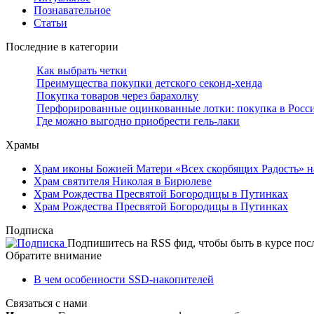
Познавательное
Статьи
Последние в категории
Как выбрать четки
Преимущества покупки детского секонд-хенда
Покупка товаров через барахолку
Перфорированные оцинкованные лотки: покупка в Росс
Где можно выгодно приобрести гель-лаки
Храмы
Храм иконы Божией Матери «Всех скорбящих Радость» н
Храм святителя Николая в Бирюлеве
Храм Рождества Пресвятой Богородицы в Путинках
Храм Рождества Пресвятой Богородицы в Путинках
Подписка
Подпишитесь на RSS фид, чтобы быть в курсе по
Обратите внимание
В чем особенности SSD-накопителей
Связаться с нами