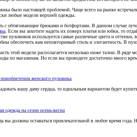
овика было настоящей проблемой. Чаще всего на рынке встреча
ески любые модели верхней одежды.
ть с обтягивающие брюками и ботфортами. В данном случае лучш
квы
. Если вы захотите надеть их поверх платья или юбки, то отд
тве пуховиков используется самые различные цвета и оттенки, в
обны обеспечить вам неповторимый стиль и элегантность. В пу
сть этой модели располагается несколько ниже талии. В ряде м
оды по магазинам. Но если вы проводите достаточно много врем
 приобретения женского пуховика
радовать вашу даму сердца, то идеальным вариантом будет купи
я одежда на сезон осень-весна
 вы должны оставаться привлекательной в любое время года. Н