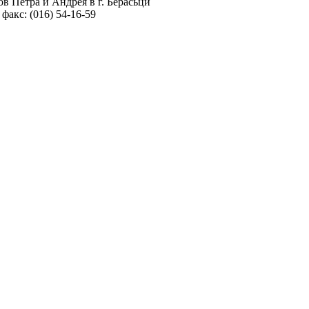
в Петра и Андрея в г. Берасьци
 факс: (016) 54-16-59