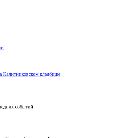
ии
а Калитниковском кладбище
следних событий