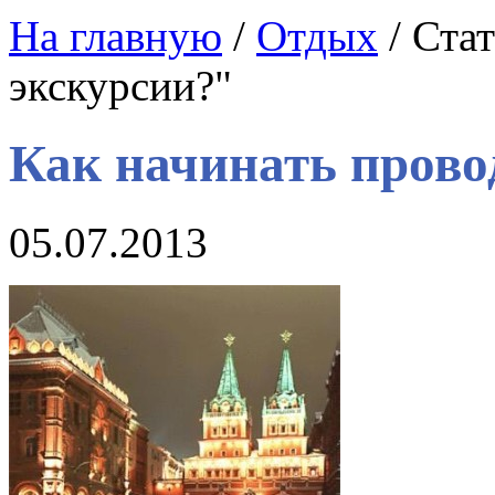
На главную
/
Отдых
/ Ста
экскурсии?"
Как начинать прово
05.07.2013