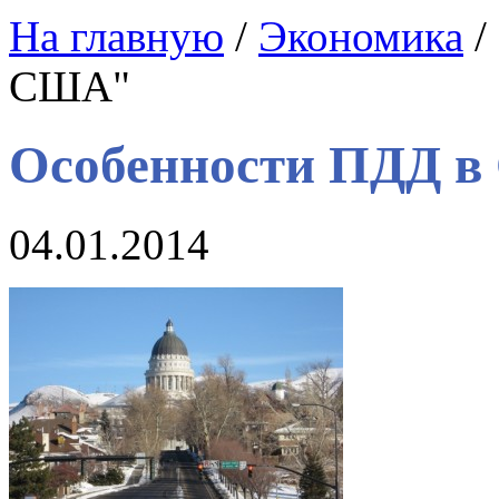
На главную
/
Экономика
/
США"
Особенности ПДД 
04.01.2014