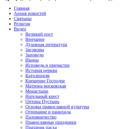
Главная
Архив новостей
Святыни
Религия
Видео
Великий пост
Венчание
Духовная литература
Заговоры
Заповеди
Иконы
Исповедь и причастие
История церкви
Католицизм
Крещение Господне
Матрона московская
Монастыри
Нательный крест
Оптина Пустынь
Основы православной культуры
Отпевание и панихида
Паломничество
Православные праздники
Праздник пасха