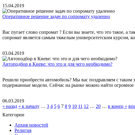
15.04.2019
Оперативное решение задач по сопромату удаленно
Вас пугает слово сопромат ? Если вы знаете, что это такое, а 
сопромат является самым тяжелым университетским курсом, ко
03.04.2019
Автоподбор в Киеве: что это и для чего необходимо?
Решили приобрести автомобиль? Мы вас поздравляем с таким з
подержанные модели. Сейчас на рынке можно найти огромное к
06.03.2019
« назад
« к началу
…
3
4
5
6
7
8
9
10
11
12
…
20
…
в конец »
вп
Категории
Архив новостей
Религия