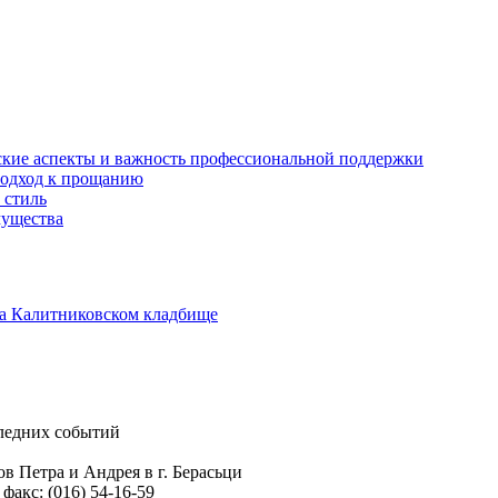
ские аспекты и важность профессиональной поддержки
подход к прощанию
 стиль
мущества
а Калитниковском кладбище
следних событий
в Петра и Андрея в г. Берасьци
 факс: (016) 54-16-59