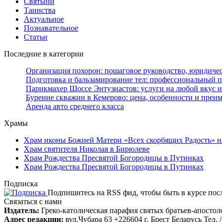
Святыни
Таинства
Актуальное
Познавательное
Статьи
Последние в категории
Организация похорон: пошаговое руководство, юридиче
Подготовка и бальзамирование тел: профессиональный 
Парикмахер Шоссе Энтузиастов: услуги на любой вкус и
Бурение скважин в Кемерово: цена, особенности и преи
Аренда авто среднего класса
Храмы
Храм иконы Божией Матери «Всех скорбящих Радость» н
Храм святителя Николая в Бирюлеве
Храм Рождества Пресвятой Богородицы в Путинках
Храм Рождества Пресвятой Богородицы в Путинках
Подписка
Подпишитесь на RSS фид, чтобы быть в курсе по
Связаться с нами
Издатель:
Греко-католическая парафия святых братьев-апостоло
Адрес редакции:
вул.Чубара 63 +226604 г. Брест Беларусь Тел. /