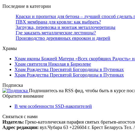
Последние в категории
Краски и пропитки для бетона – лучший способ сделать
ПВХ мембрана для кровли: как выбрать?
Загрузка, перевозка и монтаж металлочерепицы
Где заказать металлические лестницы?
Производство деревянных евроокон и дверей
Храмы
Храм иконы Божией Матери «Всех скорбящих Радость» н
Храм святителя Николая в Бирюлеве
Храм Рождества Пресвятой Богородицы в Путинках
Храм Рождества Пресвятой Богородицы в Путинках
Подписка
Подпишитесь на RSS фид, чтобы быть в курсе по
Обратите внимание
В чем особенности SSD-накопителей
Связаться с нами
Издатель:
Греко-католическая парафия святых братьев-апостоло
Адрес редакции:
вул.Чубара 63 +226604 г. Брест Беларусь Тел. /