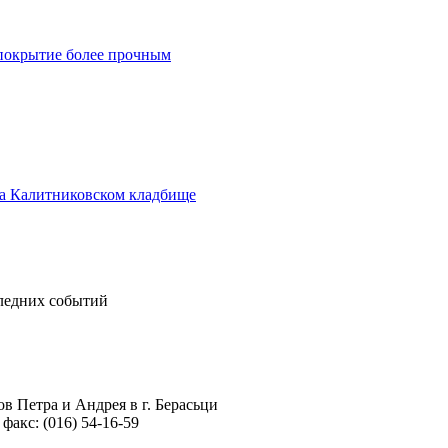
 покрытие более прочным
а Калитниковском кладбище
следних событий
в Петра и Андрея в г. Берасьци
 факс: (016) 54-16-59