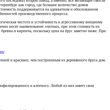
его последовал второй повод, а именно, все желающие смогли
теринбург как город, где большое количество домов
 стоимость поддерживается на адекватном и обоснованном
собенностей производственного процесса.
логическая чистота и устойчивость к агрессивному внешнему
женно носят наименование элитных, при этом стоимость их
бревна и кирпича, поскольку цена на брус заметно ниже. При
om/
енней и красивее, чем построенным из деревянного бруса дом.
профилированного и клееного. Любой из них имеет свои