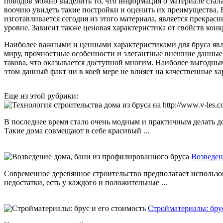
поводов можно выделить то, что информация о материале стал
воочию увидеть такие постройки и оценить их преимущества. В
изготавливается сегодня из этого материала, является прекра
уровне. Зависит также ценовая характеристика от свойств конк
Наиболее важными и ценными характеристиками для бруса явля
миру, прочностные особенности и элегантные внешние данные.
такова, что оказывается доступной многим. Наиболее выгодным
этом данный факт ни в коей мере не влияет на качественные х
Еще из этой рубрики:
В последнее время стало очень модным и практичным делать до
Такие дома совмещают в себе красивый ...
Возведен
Современное деревянное строительство предполагает использо
недостатки, есть у каждого и положительные ...
Стройматериалы: брус