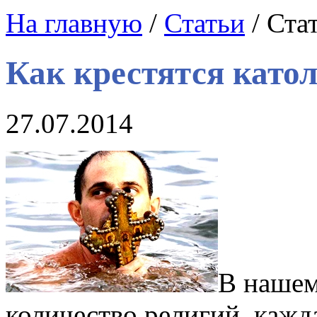
На главную
/
Статьи
/ Ста
Как крестятся като
27.07.2014
В нашем
количество религий, кажд