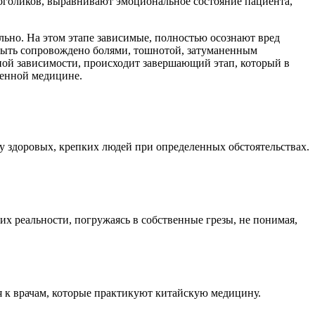
оголиков, выравнивают эмоциональное состояние пациента,
ельно. На этом этапе зависимые, полностью осознают вред
т быть сопровождено болями, тошнотой, затуманенным
льной зависимости, происходит завершающий этап, который в
менной медицине.
у здоровых, крепких людей при определенных обстоятельствах.
 реальности, погружаясь в собственные грезы, не понимая,
я к врачам, которые практикуют китайскую медицину.