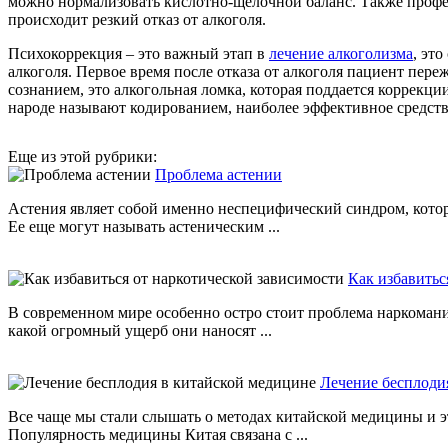
можно нормализовать кислотно-щелочной баланс. Также профе
происходит резкий отказ от алкоголя.
Психокоррекция – это важный этап в
лечение алкоголизма
, эт
алкоголя. Первое время после отказа от алкоголя пациент пе
сознанием, это алкогольная ломка, которая поддается коррекци
народе называют кодированием, наиболее эффективное средств
Еще из этой рубрики:
Проблема астении
Астения являет собой именно неспецифический синдром, котор
Ее еще могут называть астеническим ...
Как избавитьс
В современном мире особенно остро стоит проблема наркомани
какой огромный ущерб они наносят ...
Лечение бесплоди
Все чаще мы стали слышать о методах китайской медицины и э
Популярность медицины Китая связана с ...