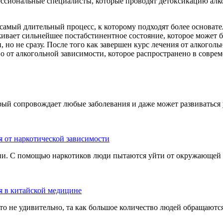
ссиональные специалисты, которые проводят детоксикацию алк
о самый длительный процесс, к которому подходят более основат
реживает сильнейшее постабстинентное состояние, которое може
и, но не сразу. После того как завершен курс лечения от алкого
о от алкогольной зависимости, которое распространено в совре
ый сопровождает любые заболевания и даже может развиваться 
я от наркотической зависимости
и. С помощью наркотиков люди пытаются уйти от окружающей их
я в китайской медицине
то не удивительно, та как большое количество людей обращаютс