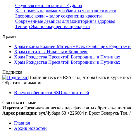
Скуловая имплантация – Zygoma
Как помочь наркоману избавиться от зависимости
Здоровье кожи – залог сохранения красоты
Современные девайсы для мониторинга здоровья
Тенвир Эм: преимущества препарата
Храмы
Храм иконы Божией Матери «Всех скорбящих Радость» н
Храм святителя Николая в Бирюлеве
Храм Рождества Пресвятой Богородицы в Путинках
Храм Рождества Пресвятой Богородицы в Путинках
Подписка
Подпишитесь на RSS фид, чтобы быть в курсе по
Обратите внимание
В чем особенности SSD-накопителей
Связаться с нами
Издатель:
Греко-католическая парафия святых братьев-апостоло
Адрес редакции:
вул.Чубара 63 +226604 г. Брест Беларусь Тел. /
Главная
Архив новостей