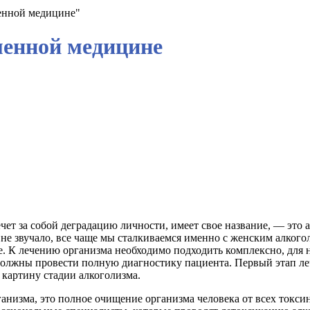
менной медицине"
менной медицине
ечет за собой деградацию личности, имеет свое название, — это
о не звучало, все чаще мы сталкиваемся именно с женским алко
ее. К лечению организма необходимо подходить комплексно, для 
олжны провести полную диагностику пациента. Первый этап леч
 картину стадии алкоголизма.
ганизма, это полное очищение организма человека от всех токс