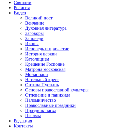
Святыни
Религия
Видео
Великий пост
Венчание
Духовная литература
Заговоры
Заповеди
Иконы
Исповедь и причастие
История церкви
Католицизм
Крещение Господне
Матрона московская
Монастыри
Нательный крест
Оптина Пустынь
Основы православной культуры
Отпевание и панихида
Паломничество
Православные праздники
Праздник пасха
Псалмы
Редакция
Контакты