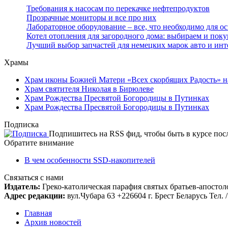
Требования к насосам по перекачке нефтепродуктов
Прозрачные мониторы и все про них
Лабораторное оборудование – все, что необходимо для о
Котел отопления для загородного дома: выбираем и пок
Лучший выбор запчастей для немецких марок авто и инт
Храмы
Храм иконы Божией Матери «Всех скорбящих Радость» н
Храм святителя Николая в Бирюлеве
Храм Рождества Пресвятой Богородицы в Путинках
Храм Рождества Пресвятой Богородицы в Путинках
Подписка
Подпишитесь на RSS фид, чтобы быть в курсе по
Обратите внимание
В чем особенности SSD-накопителей
Связаться с нами
Издатель:
Греко-католическая парафия святых братьев-апостоло
Адрес редакции:
вул.Чубара 63 +226604 г. Брест Беларусь Тел. /
Главная
Архив новостей