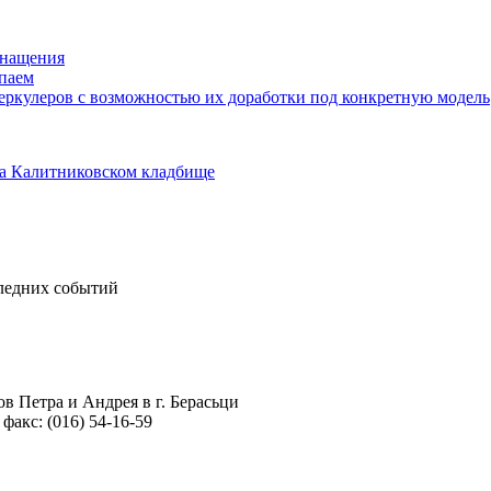
снащения
упаем
еркулеров с возможностью их доработки под конкретную модель
а Калитниковском кладбище
следних событий
в Петра и Андрея в г. Берасьци
 факс: (016) 54-16-59