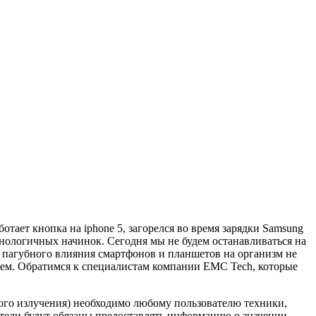
ботает кнопка на iphone 5, загорелся во время зарядки Samsung
хнологичных начинок. Сегодня мы не будем останавливаться на
 пагубного влияния смартфонов и планшетов на организм не
тем. Обратимся к специалистам компании EMC Tech, которые
мого излучения) необходимо любому пользователю техники,
ители будут обязаны предоставлять информацию о значении