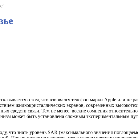
е"
вье
ссказывается о том, что взорвался телефон марки Apple или не ра
действием жидкокристаллических экранов, современных высокоте
ых средств связи. Тем не менее, веские сомнения относительно
рганизм может быть установлена сложным экспериментальным пу
оду, что знать уровень SAR (максимального значения поглощае
аний. Нас не может не радовать, что в скором времени производ