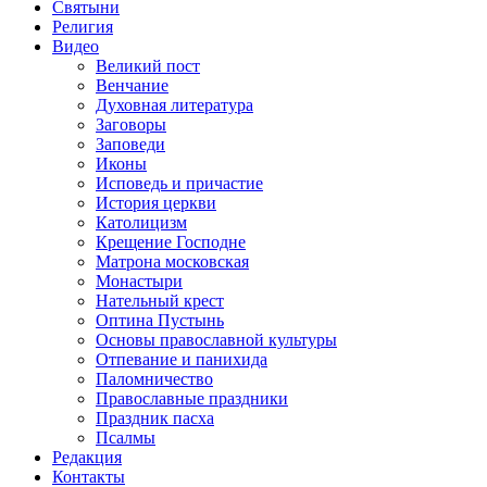
Святыни
Религия
Видео
Великий пост
Венчание
Духовная литература
Заговоры
Заповеди
Иконы
Исповедь и причастие
История церкви
Католицизм
Крещение Господне
Матрона московская
Монастыри
Нательный крест
Оптина Пустынь
Основы православной культуры
Отпевание и панихида
Паломничество
Православные праздники
Праздник пасха
Псалмы
Редакция
Контакты