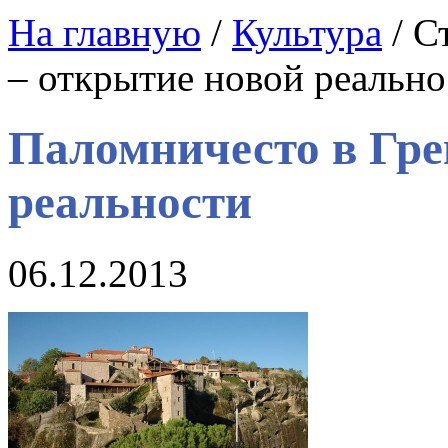
На главную
/
Культура
/ С
– открытие новой реально
Паломничесто в Гре
реальности
06.12.2013