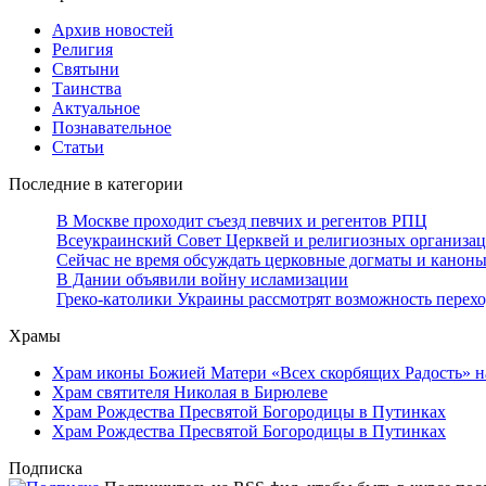
Архив новостей
Религия
Святыни
Таинства
Актуальное
Познавательное
Статьи
Последние в категории
В Москве проходит съезд певчих и регентов РПЦ
Всеукраинский Совет Церквей и религиозных организац
Сейчас не время обсуждать церковные догматы и канон
В Дании объявили войну исламизации
Греко-католики Украины рассмотрят возможность перехо
Храмы
Храм иконы Божией Матери «Всех скорбящих Радость» н
Храм святителя Николая в Бирюлеве
Храм Рождества Пресвятой Богородицы в Путинках
Храм Рождества Пресвятой Богородицы в Путинках
Подписка