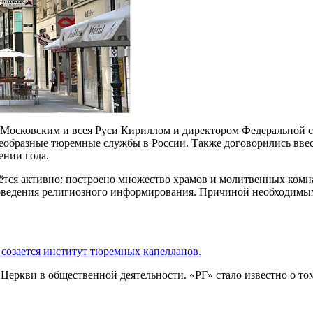
 Московским и всея Руси Кириллом и директором Федеральной 
воеобразные тюремные службы в России. Также договорились вв
ении года.
тся активно: построено множество храмов и молитвенных комнат
роведения религиозного информирования. Причиной необходимым
 созается институт тюремных капелланов.
 Церкви в общественной деятельности. «РГ» стало известно о т