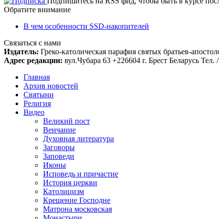
Подпишитесь на RSS фид, чтобы быть в курсе по
Обратите внимание
В чем особенности SSD-накопителей
Связаться с нами
Издатель:
Греко-католическая парафия святых братьев-апостоло
Адрес редакции:
вул.Чубара 63 +226604 г. Брест Беларусь Тел. /
Главная
Архив новостей
Святыни
Религия
Видео
Великий пост
Венчание
Духовная литература
Заговоры
Заповеди
Иконы
Исповедь и причастие
История церкви
Католицизм
Крещение Господне
Матрона московская
Монастыри