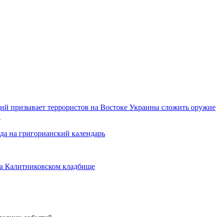
ий призывает террористов на Востоке Украины сложить оружие
ы
да на григорианский календарь
а Калитниковском кладбище