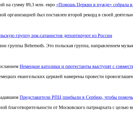
«Помощь Церкви в нужде» собрала в 
й организацией был поставлен второй рекорд в своей деятельн
льскую группу рок-сатанистов депортируют из России
нии группы Behemoth. Это польская группа, направлением музык
Немецкие католики и протестанты выступят с совмес
емецких евангельских церквей намерены провести провозглашен
Представители РПЦ прибыли в Сербию, чтобы помоч
ной благотворительности от Московского патриархата с целью 