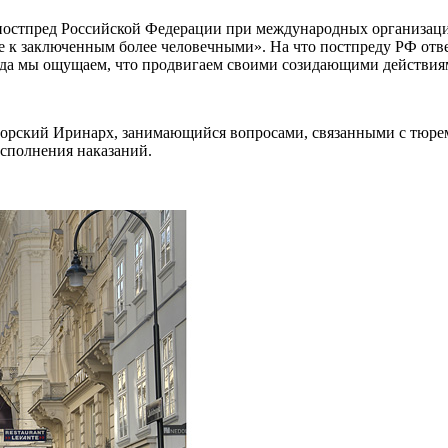
остпред Российской Федерации при международных организациях
 к заключенным более человечными». На что постпреду РФ отв
гда мы ощущаем, что продвигаем своими созидающими действиям
горский Иринарх, занимающийся вопросами, связанными с тюр
исполнения наказаний.