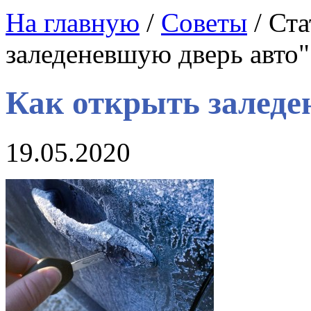
На главную
/
Советы
/ Ста
заледеневшую дверь авто"
Как открыть заледе
19.05.2020