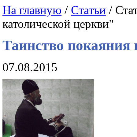
На главную
/
Статьи
/ Ста
католической церкви"
Таинство покаяния 
07.08.2015