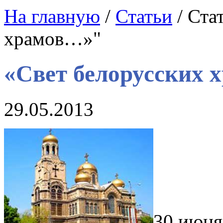
На главную
/
Статьи
/ Ста
храмов…»"
«Свет белорусских
29.05.2013
30 июня