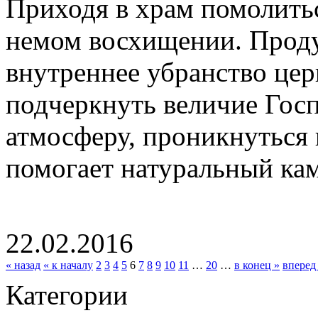
Приходя в храм помолитьс
немом восхищении. Прод
внутреннее убранство це
подчеркнуть величие Госп
атмосферу, проникнуться 
помогает натуральный каме
22.02.2016
« назад
« к началу
2
3
4
5
6
7
8
9
10
11
…
20
…
в конец »
вперед
Категории